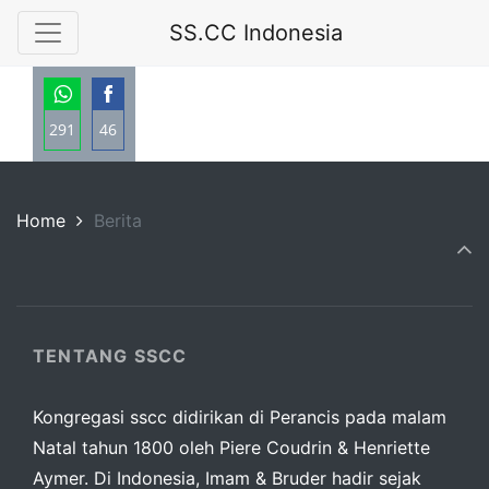
SS.CC Indonesia
291
46
Share
Share
on
on
Home
Berita
WhatsApp
Facebook
TENTANG SSCC
Kongregasi sscc didirikan di Perancis pada malam
Natal tahun 1800 oleh Piere Coudrin & Henriette
Aymer. Di Indonesia, Imam & Bruder hadir sejak