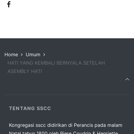
Home
Umum
HATI YANG KEMBALI BERNYALA SETELAH
ASEMBLY HATI
TENTANG SSCC
Kongregasi sscc didirikan di Perancis pada malam
Natal tahun 1800 oleh Piere Coudrin & Henriette