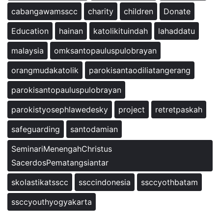
cabangawamsscc
charity
children
Donate
Education
hainan
katolikituindah
lahaddatu
malaysia
omksantopauluspulobrayan
orangmudakatolik
parokisantaodiliatangerang
parokisantopauluspulobrayan
parokistyosephlawedesky
project
retretpaskah
safeguarding
santodamian
SeminariMenengahChristus
SacerdosPematangsiantar
skolastikatsscc
ssccindonesia
ssccyothbatam
ssccyouthyogyakarta