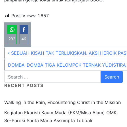
Post Views:
1,657
292
46
Share
Share
Post navigation
SEBUAH KISAH TAK TERLUKISKAN. AKSI HEROIK P
on
on
WhatsApp
Facebook
DOMBA-DOMBA TIGA KELOMPOK TERNAK YUDISTIRA
RECENT POSTS
Walking in the Rain, Encountering Christ in the Mission
Kegiatan Ekaristi Kaum Muda (EKM/Misa Alam) OMK
Se-Paroki Santa Maria Assumpta Toboali