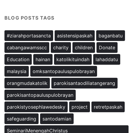
BLOG POSTS TAGS
#ziarahportasancta
asistensipaskah
baganbatu
cabangawamsscc
charity
children
Donate
Education
hainan
katolikituindah
lahaddatu
malaysia
omksantopauluspulobrayan
orangmudakatolik
parokisantaodiliatangerang
parokisantopauluspulobrayan
parokistyosephlawedesky
project
retretpaskah
safeguarding
santodamian
SeminariMenengahChristus