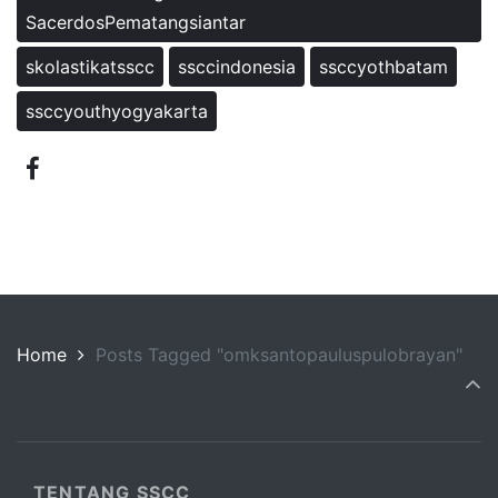
SacerdosPematangsiantar
skolastikatsscc
ssccindonesia
ssccyothbatam
ssccyouthyogyakarta
Home
Posts Tagged "omksantopauluspulobrayan"
TENTANG SSCC