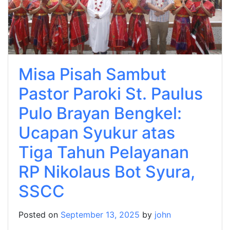
Misa Pisah Sambut
Pastor Paroki St. Paulus
Pulo Brayan Bengkel:
Ucapan Syukur atas
Tiga Tahun Pelayanan
RP Nikolaus Bot Syura,
SSCC
Posted on
September 13, 2025
by
john