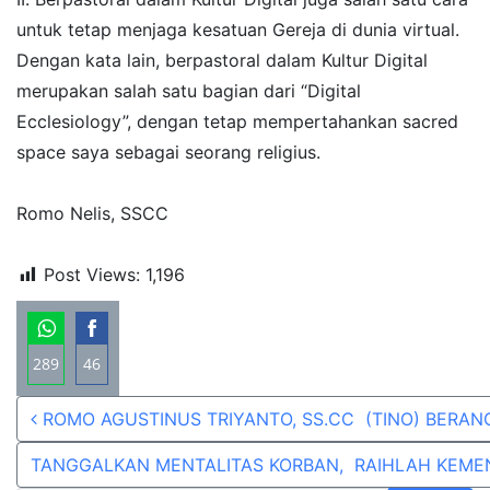
untuk tetap menjaga kesatuan Gereja di dunia virtual.
Dengan kata lain, berpastoral dalam Kultur Digital
merupakan salah satu bagian dari “Digital
Ecclesiology”, dengan tetap mempertahankan sacred
space saya sebagai seorang religius.
Romo Nelis, SSCC
Post Views:
1,196
289
46
Share
Share
Post navigation
ROMO AGUSTINUS TRIYANTO, SS.CC (TINO) BERANG
on
on
WhatsApp
Facebook
TANGGALKAN MENTALITAS KORBAN, RAIHLAH KEM