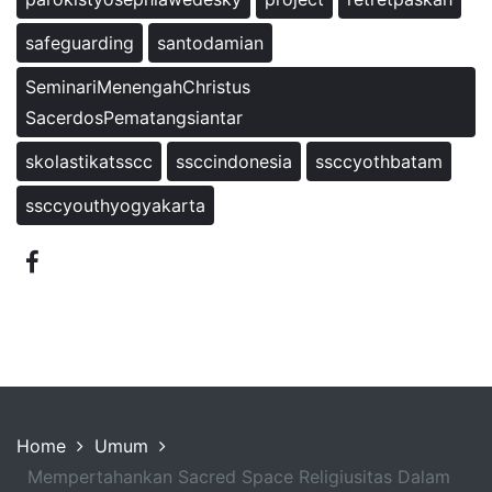
safeguarding
santodamian
SeminariMenengahChristus
SacerdosPematangsiantar
skolastikatsscc
ssccindonesia
ssccyothbatam
ssccyouthyogyakarta
Home
Umum
Mempertahankan Sacred Space Religiusitas Dalam