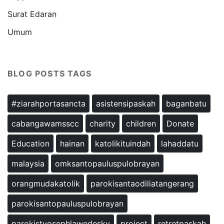
Surat Edaran
Umum
BLOG POSTS TAGS
#ziarahportasancta
asistensipaskah
baganbatu
cabangawamsscc
charity
children
Donate
Education
hainan
katolikituindah
lahaddatu
malaysia
omksantopauluspulobrayan
orangmudakatolik
parokisantaodiliatangerang
parokisantopauluspulobrayan
parokistyosephlawedesky
project
retretpaskah