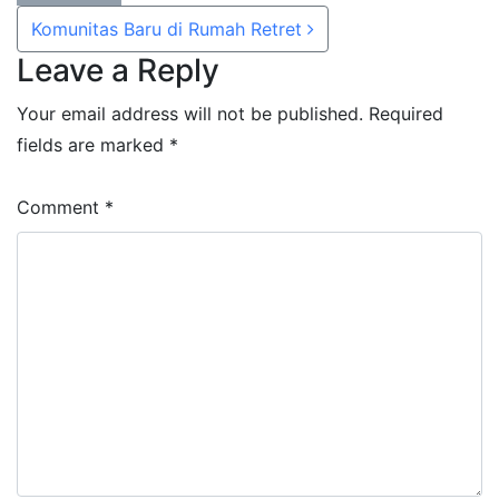
Share
Share
Post navigation
Komunitas Baru di Rumah Retret
on
on
Leave a Reply
WhatsApp
Facebook
Your email address will not be published.
Required
fields are marked
*
Comment
*