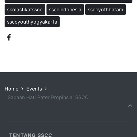
skolastikatsscc
ssccindonesia
ssccyothbatam
ssccyouthyogyakarta
Home
Events
Sapaan Hati Pater Propinsial SSCC
TENTANG SSCC