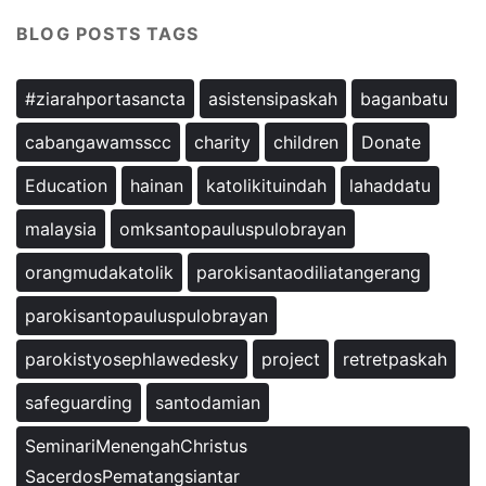
BLOG POSTS TAGS
#ziarahportasancta
asistensipaskah
baganbatu
cabangawamsscc
charity
children
Donate
Education
hainan
katolikituindah
lahaddatu
malaysia
omksantopauluspulobrayan
orangmudakatolik
parokisantaodiliatangerang
parokisantopauluspulobrayan
parokistyosephlawedesky
project
retretpaskah
safeguarding
santodamian
SeminariMenengahChristus
SacerdosPematangsiantar