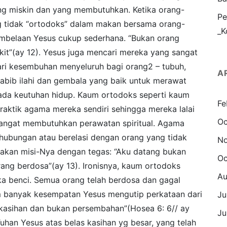
g miskin dan yang membutuhkan. Ketika orang-
Pe
ng tidak “ortodoks” dalam makan bersama orang-
_K
mbelaan Yesus cukup sederhana. “Bukan orang
kit”(ay 12). Yesus juga mencari mereka yang sangat
ri kesembuhan menyeluruh bagi orang2 – tubuh,
A
tabib ilahi dan gembala yang baik untuk merawat
da keutuhan hidup. Kaum ortodoks seperti kaum
Fe
praktik agama mereka sendiri sehingga mereka lalai
Oc
angat membutuhkan perawatan spiritual. Agama
hubungan atau berelasi dengan orang yang tidak
N
takan misi-Nya dengan tegas: “Aku datang bukan
Oc
ang berdosa”(ay 13). Ironisnya, kaum ortodoks
Au
a benci. Semua orang telah berdosa dan gagal
m banyak kesempatan Yesus mengutip perkataan dari
Ju
 kasihan dan bukan persembahan”(Hosea 6: 6// ay
Ju
uhan Yesus atas belas kasihan yg besar, yang telah