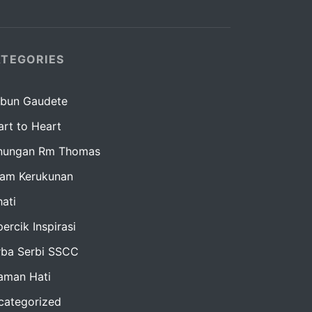
TEGORIES
bun Gaudete
rt to Heart
nungan Rm Thomas
lam Kerukunan
ati
ercik Inspirasi
rba Serbi SSCC
raman Hati
categorized