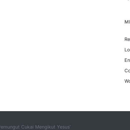
M
Re
Lo
En
Co
Wo
Pemungut Cukai Mengikut Yesus’