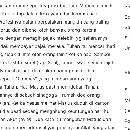
bukan orang seperti yg disebut tadi. Matius memilih
Se
untuk hidup dalam kekayaan dan kemudahan.
Se
Profesinya dalam perpajakan mungkin yang paling
Se
korup dan dibenci oleh banyak orang karena
Si
ya dengan menagih pajak melebihi yg seharusnya
dak membayar pajak mereka. Tuhan itu mencari hati
Un
g tidak dilihat oleh orang lain? Ketika nabi Samuel
s takhta Israel (raja Saul), ia melewati semua tujuh
HAN melihat hati dan bukan pada penampilan
R
 seperti “kompas” yang mencari arah yang
 Tuhan. Hati Matius pasti merindukan Tuhan,
Si
jahnya di sebuah sinagoga – rumah doa orang
Me
llah. Ketika Yesus melihat Matius duduk di kantor
(n
u dia pasti sedang menghitung keuntungan hari itu –
ah Aku” (ay 9). Dua kata itu mengubah Matius dari
Po
sendiri menjadi rasul yang melayani Allah yang akan
Ba