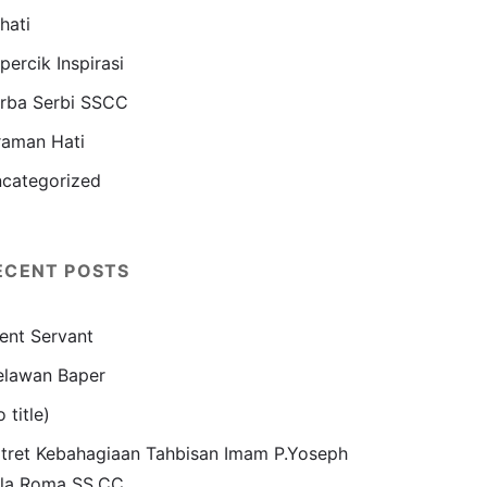
hati
percik Inspirasi
rba Serbi SSCC
raman Hati
categorized
ECENT POSTS
lent Servant
lawan Baper
o title)
tret Kebahagiaan Tahbisan Imam P.Yoseph
la Roma SS.CC