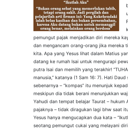
pemungut pajak menjadikan diri mereka ka
dan mengancam orang-orang jika mereka ti
kita. Apa yang Yesus lihat dalam Matius yan
datang ke rumah Isai untuk mengurapi pewari
putra Isai dan memilih yang terakhir! “TU
manusia,” katanya (1 Sam 16: 7). Hati Daud
sebenarnya – “kompas” itu menunjuk kepada
meskipun dia tidak berani menunjukkan wa
Yahudi dan tempat belajar Taurat – hukum A
pajaknya – tidak diragukan lagi bhw saat it
Yesus hanya mengucapkan dua kata – “Ikutl
seotang pemungut cukai yang melayani diri 