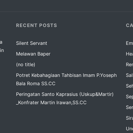
RECENT POSTS
CA
da
Silent Servant
Em
in
Melawan Baper
Hea
(no title)
Re
Potret Kebahagiaan Tahbisan Imam P.Yoseph
Sa
Bala Roma SS.CC
Seh
Peringatan Santo Kaprasius (Uskup&Martir)
Sep
_Konfrater Martin Irawan,SS.CC
Se
Si
Un