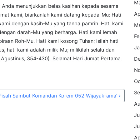
M
 Anda menunjukkan belas kasihan kepada sesama
Ap
amat kami, biarkanlah kami datang kepada-Mu: Hati
kami dengan kasih-Mu yang tanpa pamrih. Hati kami
Ma
 dengan darah-Mu yang berharga. Hati kami lemah
Fe
iraan Roh-Mu. Hati kami kosong Tuhan; isilah hati
Ja
, hati kami adalah milik-Mu; milikilah selalu dan
t. Agustinus, 354-430). Selamat Hari Jumat Pertama.
De
No
Oc
Se
‘Pisah Sambut Komandan Korem 052 Wijayakrama’
Au
Ju
Ju
Ap