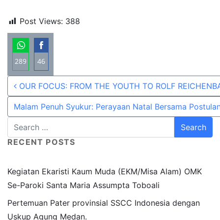
Post Views:
388
289
46
Share
Share
Post navigation
OUR FOCUS: FROM THE YOUTH TO ROLF REICHENBACH
on
on
WhatsApp
Facebook
Malam Penuh Syukur: Perayaan Natal Bersama Postula
RECENT POSTS
Kegiatan Ekaristi Kaum Muda (EKM/Misa Alam) OMK
Se-Paroki Santa Maria Assumpta Toboali
Pertemuan Pater provinsial SSCC Indonesia dengan
Uskup Agung Medan.