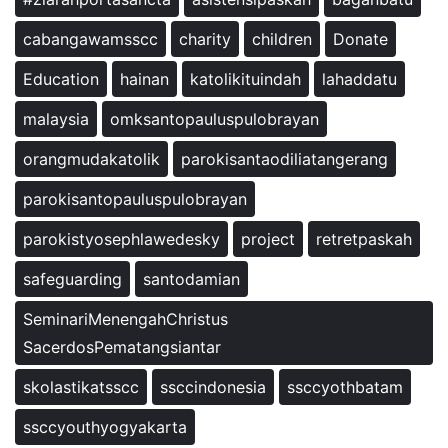
cabangawamsscc
charity
children
Donate
Education
hainan
katolikituindah
lahaddatu
malaysia
omksantopauluspulobrayan
orangmudakatolik
parokisantaodiliatangerang
parokisantopauluspulobrayan
parokistyosephlawedesky
project
retretpaskah
safeguarding
santodamian
SeminariMenengahChristus
SacerdosPematangsiantar
skolastikatsscc
ssccindonesia
ssccyothbatam
ssccyouthyogyakarta