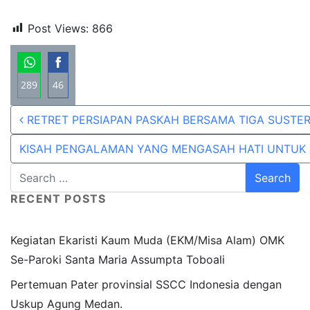
Post Views:
866
289
46
Share
Share
Post navigation
RETRET PERSIAPAN PASKAH BERSAMA TIGA SUSTER
on
on
WhatsApp
Facebook
KISAH PENGALAMAN YANG MENGASAH HATI UNTUK
RECENT POSTS
Kegiatan Ekaristi Kaum Muda (EKM/Misa Alam) OMK
Se-Paroki Santa Maria Assumpta Toboali
Pertemuan Pater provinsial SSCC Indonesia dengan
Uskup Agung Medan.