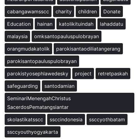
cabangawamsscc
charity
children
Donate
Education
hainan
katolikituindah
lahaddatu
malaysia
omksantopauluspulobrayan
orangmudakatolik
parokisantaodiliatangerang
parokisantopauluspulobrayan
parokistyosephlawedesky
project
retretpaskah
safeguarding
santodamian
SeminariMenengahChristus
SacerdosPematangsiantar
skolastikatsscc
ssccindonesia
ssccyothbatam
ssccyouthyogyakarta