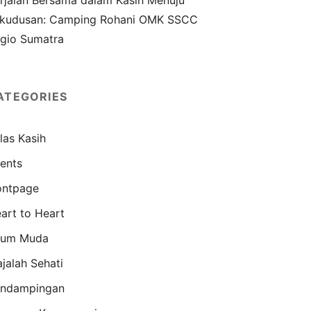
rjalan Bersama dalam Kasih Menuju
kudusan: Camping Rohani OMK SSCC
gio Sumatra
ATEGORIES
las Kasih
ents
ontpage
art to Heart
aum Muda
jalah Sehati
ndampingan