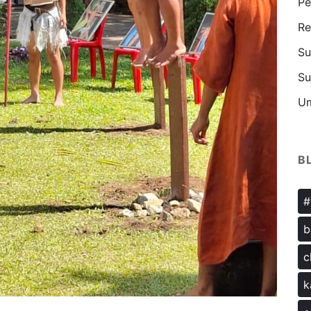
Pe
Re
Su
Su
U
B
#
b
c
k