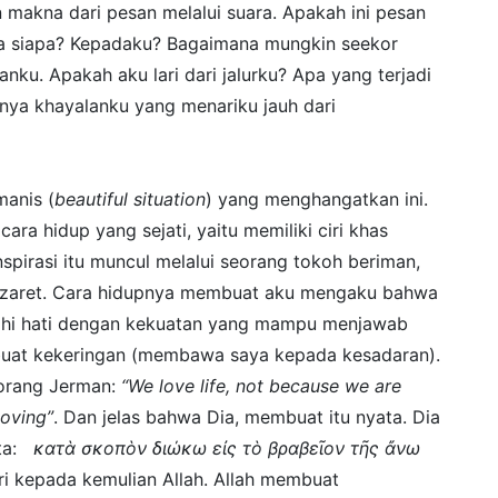
 makna dari pesan melalui suara. Apakah ini pesan
da siapa? Kepadaku? Bagaimana mungkin seekor
ku. Apakah aku lari dari jalurku? Apa yang terjadi
anya khayalanku yang menariku jauh dari
anis (
beautiful situation
) yang menghangatkan ini.
ara hidup yang sejati, yaitu memiliki ciri khas
Inspirasi itu muncul melalui seorang tokoh beriman,
Nazaret. Cara hidupnya membuat aku mengaku bahwa
sahi hati dengan kekuatan yang mampu menjawab
embuat kekeringan (membawa saya kepada kesadaran).
 orang Jerman:
“We love life, not because we are
loving”
. Dan jelas bahwa Dia, membuat itu nyata. Dia
ata:
κατὰ σκοπὸν διώκω εἰς τὸ βραβεῖον τῆς ἄνω
ari kepada kemulian Allah. Allah membuat