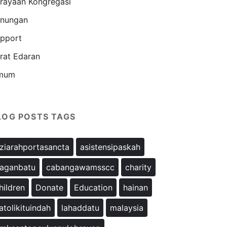
rayaan Kongregasi
nungan
pport
rat Edaran
mum
LOG POSTS TAGS
ziarahportasancta
asistensipaskah
aganbatu
cabangawamsscc
charity
hildren
Donate
Education
hainan
atolikituindah
lahaddatu
malaysia