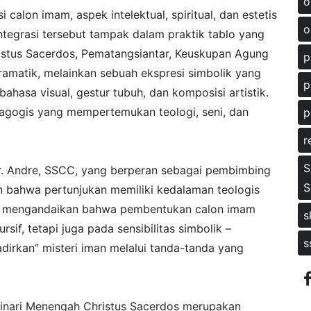
o
 calon imam, aspek intelektual, spiritual, dan estetis
o
integrasi tersebut tampak dalam praktik tablo yang
istus Sacerdos, Pematangsiantar, Keuskupan Agung
p
amatik, melainkan sebuah ekspresi simbolik yang
p
bahasa visual, gestur tubuh, dan komposisi artistik.
dagogis yang mempertemukan teologi, seni, dan
p
r
S
h Fr. Andre, SSCC, yang berperan sebagai pembimbing
S
an bahwa pertunjukan memiliki kedalaman teologis
ini mengandaikan bahwa pembentukan calon imam
s
rsif, tetapi juga pada sensibilitas simbolik –
s
rkan” misteri iman melalui tanda-tanda yang
eminari Menengah Christus Sacerdos merupakan