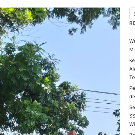
R
Wa
Mi
Ke
Al
To
Pe
de
Se
SS
Wi