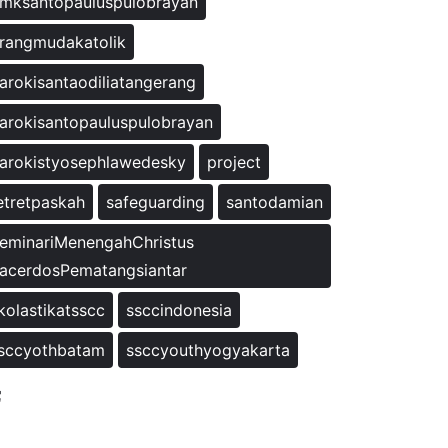
mksantopauluspulobrayan
rangmudakatolik
arokisantaodiliatangerang
arokisantopauluspulobrayan
arokistyosephlawedesky
project
etretpaskah
safeguarding
santodamian
eminariMenengahChristus
acerdosPematangsiantar
kolastikatsscc
ssccindonesia
sccyothbatam
ssccyouthyogyakarta