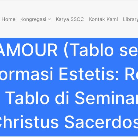
Home
Kongregasi
Karya SSCC
Kontak Kami
Librar
’AMOUR (Tablo se
rmasi Estetis: R
 Tablo di Semin
hristus Sacerdo