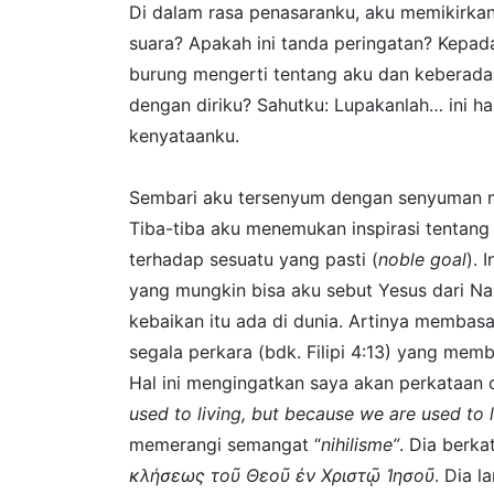
Di dalam rasa penasaranku, aku memikirkan
suara? Apakah ini tanda peringatan? Kepa
burung mengerti tentang aku dan keberadaan
dengan diriku? Sahutku: Lupakanlah… ini h
kenyataanku.
Sembari aku tersenyum dengan senyuman m
Tiba-tiba aku menemukan inspirasi tentang c
terhadap sesuatu yang pasti (
noble goal
). 
yang mungkin bisa aku sebut Yesus dari 
kebaikan itu ada di dunia. Artinya memba
segala perkara (bdk. Filipi 4:13) yang m
Hal ini mengingatkan saya akan perkataan
used to living, but because we are used to 
memerangi semangat “
nihilisme”
. Dia berk
κλήσεως τοῦ Θεοῦ ἐν Χριστῷ Ἰησοῦ
. Dia l