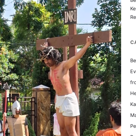
Be
Ke
Re
C
Be
Ev
fr
He
K
Ma
Pe