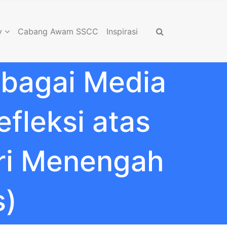
y
Cabang Awam SSCC
Inspirasi
bagai Media
efleksi atas
ari Menengah
s)