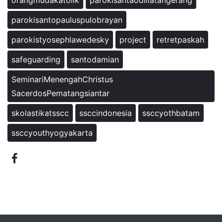
orangmudakatolik
parokisantaodiliatangerang
parokisantopauluspulobrayan
parokistyosephlawedesky
project
retretpaskah
safeguarding
santodamian
SeminariMenengahChristus
SacerdosPematangsiantar
skolastikatsscc
ssccindonesia
ssccyothbatam
ssccyouthyogyakarta