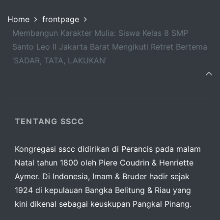
Home
frontpage
Membangun Karakter Mulia: Siswa Kelas 8 SMP
Santo Leo II Jakarta Barat Mengikuti Retret Bertema
‘SADAR, TATA, LAKUKAN’
TENTANG SSCC
Kongregasi sscc didirikan di Perancis pada malam
Natal tahun 1800 oleh Piere Coudrin & Henriette
Aymer. Di Indonesia, Imam & Bruder hadir sejak
1924 di kepulauan Bangka Belitung & Riau yang
kini dikenal sebagai keuskupan Pangkal Pinang.