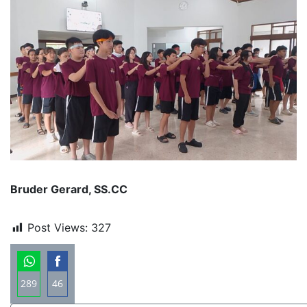
Bruder Gerard, SS.CC
Post Views:
327
289
46
Share
Share