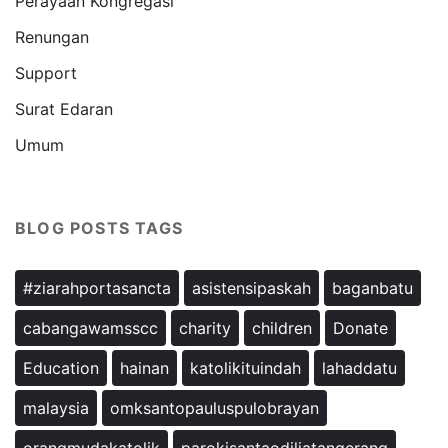
Perayaan Kongregasi
Renungan
Support
Surat Edaran
Umum
BLOG POSTS TAGS
#ziarahportasancta
asistensipaskah
baganbatu
cabangawamsscc
charity
children
Donate
Education
hainan
katolikituindah
lahaddatu
malaysia
omksantopauluspulobrayan