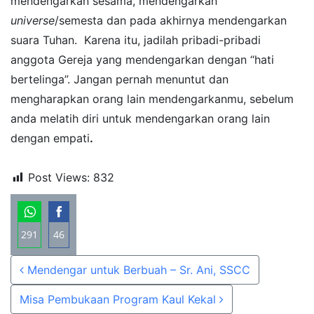
mendengarkan sesama, mendengarkan
universe
/semesta dan pada akhirnya mendengarkan
suara Tuhan. Karena itu, jadilah pribadi-pribadi
anggota Gereja yang mendengarkan dengan “hati
bertelinga”. Jangan pernah menuntut dan
mengharapkan orang lain mendengarkanmu, sebelum
anda melatih diri untuk mendengarkan orang lain
dengan empati
.
Post Views:
832
291
46
Share
Share
Post navigation
Mendengar untuk Berbuah – Sr. Ani, SSCC
on
on
WhatsApp
Facebook
Misa Pembukaan Program Kaul Kekal