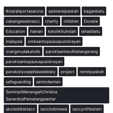
#ziarahportasancta
asistensipaskah
baganbatu
cabangawamsscc
charity
children
Donate
Education
hainan
katolikituindah
lahaddatu
malaysia
omksantopauluspulobrayan
orangmudakatolik
parokisantaodiliatangerang
parokisantopauluspulobrayan
parokistyosephlawedesky
project
retretpaskah
safeguarding
santodamian
SeminariMenengahChristus
SacerdosPematangsiantar
skolastikatsscc
ssccindonesia
ssccyothbatam