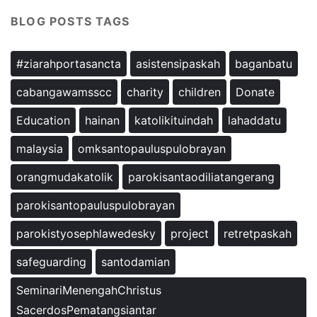
BLOG POSTS TAGS
#ziarahportasancta
asistensipaskah
baganbatu
cabangawamsscc
charity
children
Donate
Education
hainan
katolikituindah
lahaddatu
malaysia
omksantopauluspulobrayan
orangmudakatolik
parokisantaodiliatangerang
parokisantopauluspulobrayan
parokistyosephlawedesky
project
retretpaskah
safeguarding
santodamian
SeminariMenengahChristus
SacerdosPematangsiantar