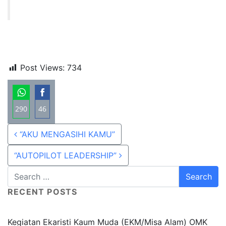
Post Views:
734
290
46
Share
Share
Post navigation
“AKU MENGASIHI KAMU”
on
on
WhatsApp
Facebook
“AUTOPILOT LEADERSHIP”
RECENT POSTS
Kegiatan Ekaristi Kaum Muda (EKM/Misa Alam) OMK