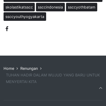
skolastikatsscc
ssccindonesia
ssccyothbatam
ssccyouthyogyakarta
Home
Renungan
TUHAN HADIR DALAM WUJUD YANG BARU UNTUK
MENYERTAI KITA