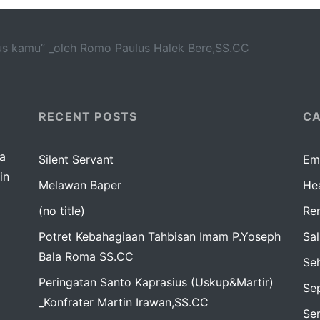
s kamu” _oleh Romo Paulus Halek Bere,SS.CC
RECENT POSTS
CA
da
Silent Servant
Em
in
Melawan Baper
Hea
(no title)
Re
Potret Kebahagiaan Tahbisan Imam P.Yoseph
Sa
Bala Roma SS.CC
Seh
Peringatan Santo Kaprasius (Uskup&Martir)
Sep
_Konfrater Martin Irawan,SS.CC
Se