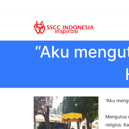
“Aku mengu
“Aku meng
Mengutus 
religius. 