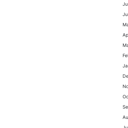
Ju
Ju
M
Ap
Ma
Fe
Ja
De
No
Oc
Se
Au
Ju