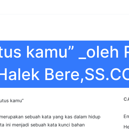
tus kamu” _oleh 
Halek Bere,SS.C
C
utus kamu”
Em
merupakan sebuah kata yang kas dalam hidup
Kata ini menjadi sebuah kata kunci bahan
He