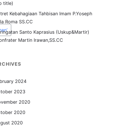
o title)
tret Kebahagiaan Tahbisan Imam P.Yoseph
la Roma SS.CC
han’
ringatan Santo Kaprasius (Uskup&Martir)
onfrater Martin Irawan,SS.CC
RCHIVES
bruary 2024
tober 2023
ovember 2020
tober 2020
gust 2020