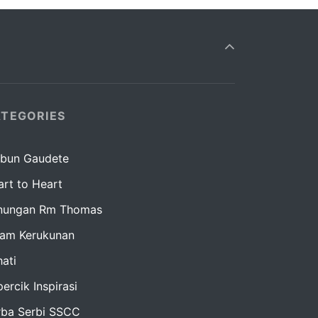
TEGORIES
bun Gaudete
rt to Heart
nungan Rm Thomas
lam Kerukunan
ati
ercik Inspirasi
rba Serbi SSCC