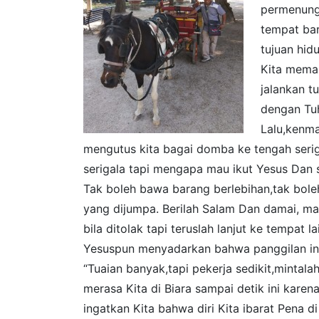
permenunga
tempat bar
tujuan hid
Kita memah
jalankan t
dengan Tuh
Lalu,kenman
mengutus kita bagai domba ke tengah seriga
serigala tapi mengapa mau ikut Yesus Dan s
Tak boleh bawa barang berlebihan,tak bole
yang dijumpa. Berilah Salam Dan damai, mak
bila ditolak tapi teruslah lanjut ke tempat la
Yesuspun menyadarkan bahwa panggilan ini 
“Tuaian banyak,tapi pekerja sedikit,mintal
merasa Kita di Biara sampai detik ini karena
ingatkan Kita bahwa diri Kita ibarat Pena 