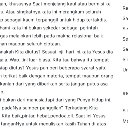
n, khususnya Saat menjelang kaul atau bermisi ke
Re
u. Atau singkatnya,kata ini merangkum seluruh
Sa
up sebagai kaum terpanggil untuk hidup tertakdis.
ami kata ini bukan sekedar sebagai perintah
Se
ugas melainkan lebih pada makna relasional baik
Se
an maupun seluruh ciptaan.
Se
akah Kita diutus? Sesuai injil hari ini,kata Yesus dia
Si
la. Wao…ini luar biasa. Kita tau bahwa itu tempat
iap diutus? Yesus pun beri beberapa syarat yaitu
Un
h terikat baik dengan materia, tempat maupun orang
anlah dari yang diberikan serta jangan putus asa
in.
R
bukan dari manusia,tapi dari yang Punya hidup ini.
ah padaNya sumber panggilan”. Terkadang Kita
Si
 Kita baik,pintar, hebat,pendoa,dll. Saat ini Yesus
Me
di tanganNya untuk menuliskan kasih Tuhan di atas