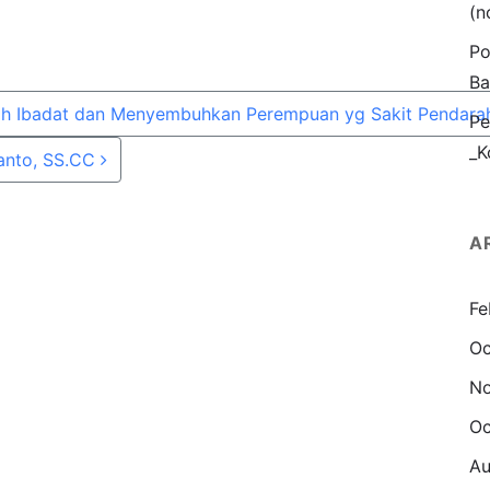
(n
Po
Ba
h Ibadat dan Menyembuhkan Perempuan yg Sakit Pendara
Pe
_K
ranto, SS.CC
A
Fe
Oc
N
Oc
Au