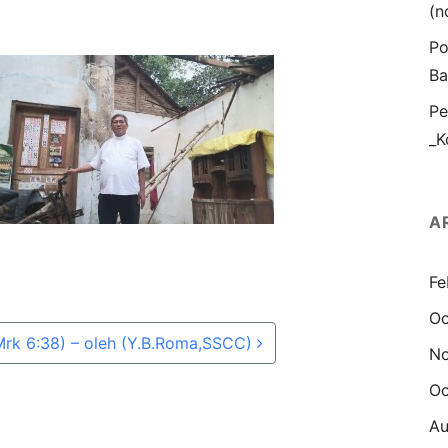
(n
Po
Ba
Pe
_K
A
Fe
Oc
rk 6:38) – oleh (Y.B.Roma,SSCC)
N
Oc
Au