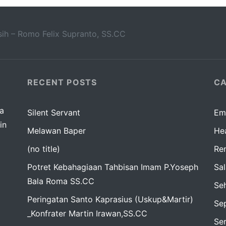
ih – Romo Felix Supranto, SS.CC
RECENT POSTS
CA
da
Silent Servant
Em
in
Melawan Baper
Hea
(no title)
Re
Potret Kebahagiaan Tahbisan Imam P.Yoseph
Sa
Bala Roma SS.CC
Seh
Peringatan Santo Kaprasius (Uskup&Martir)
Sep
_Konfrater Martin Irawan,SS.CC
Se