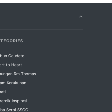
TEGORIES
bun Gaudete
rt to Heart
nungan Rm Thomas
lam Kerukunan
ati
ercik Inspirasi
rba Serbi SSCC