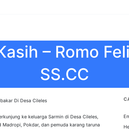
asih – Romo Fel
SS.CC
C
bakar Di Desa Cileles
Em
rkunjung ke keluarga Sarmin di Desa Cileles,
d Madropi, Pokdar, dan pemuda karang taruna
He