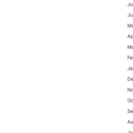
Ju
Ju
M
Ap
Ma
Fe
Ja
De
No
Oc
Se
Au
Ju