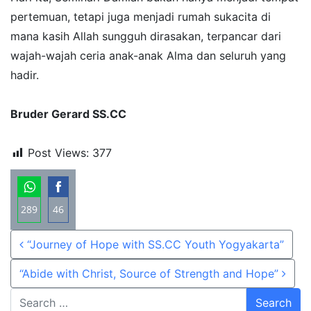
pertemuan, tetapi juga menjadi rumah sukacita di
mana kasih Allah sungguh dirasakan, terpancar dari
wajah-wajah ceria anak-anak Alma dan seluruh yang
hadir.
Bruder Gerard SS.CC
Post Views:
377
289
46
Share
Share
Post navigation
“Journey of Hope with SS.CC Youth Yogyakarta”
on
on
WhatsApp
Facebook
“Abide with Christ, Source of Strength and Hope”