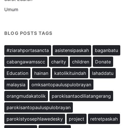
Umum
BLOG POSTS TAGS
#ziarahportasancta
asistensipaskah
baganbatu
cabangawamsscc
charity
children
Donate
Education
hainan
katolikituindah
lahaddatu
malaysia
omksantopauluspulobrayan
orangmudakatolik
parokisantaodiliatangerang
parokisantopauluspulobrayan
parokistyosephlawedesky
project
retretpaskah