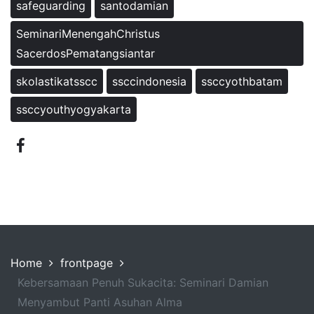
safeguarding
santodamian
SeminariMenengahChristus
SacerdosPematangsiantar
skolastikatsscc
ssccindonesia
ssccyothbatam
ssccyouthyogyakarta
Home
frontpage
Kebersamaan Penuh Sukacita: Seminari Damian
Menyambut Panti Asuhan Alma