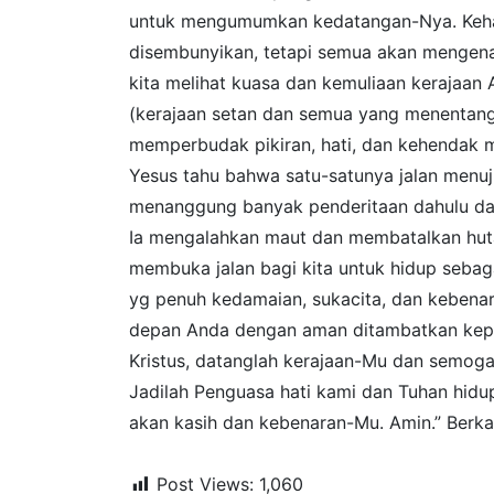
untuk mengumumkan kedatangan-Nya. Kehad
disembunyikan, tetapi semua akan mengenali
kita melihat kuasa dan kemuliaan kerajaan
(kerajaan setan dan semua yang menentang
memperbudak pikiran, hati, dan kehendak m
Yesus tahu bahwa satu-satunya jalan menuju
menanggung banyak penderitaan dahulu dan d
Ia mengalahkan maut dan membatalkan hut
membuka jalan bagi kita untuk hidup sebaga
yg penuh kedamaian, sukacita, dan kebena
depan Anda dengan aman ditambatkan kepa
Kristus, datanglah kerajaan-Mu dan semoga
Jadilah Penguasa hati kami dan Tuhan hidu
akan kasih dan kebenaran-Mu. Amin.” Berk
Post Views:
1,060