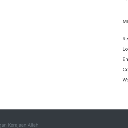
M
Re
Lo
En
Co
Wo
an Kerajaan Allah