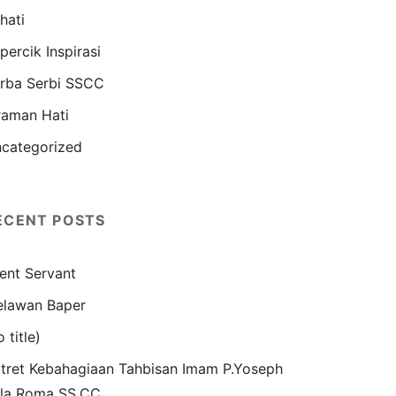
hati
percik Inspirasi
rba Serbi SSCC
raman Hati
categorized
ECENT POSTS
lent Servant
lawan Baper
o title)
tret Kebahagiaan Tahbisan Imam P.Yoseph
la Roma SS.CC