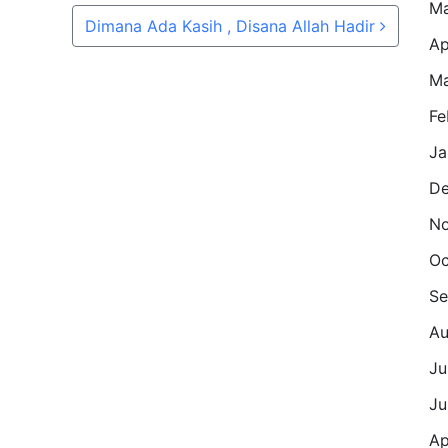
M
Dimana Ada Kasih , Disana Allah Hadir
Ap
Ma
Fe
Ja
De
No
Oc
Se
Au
Ju
Ju
Ap