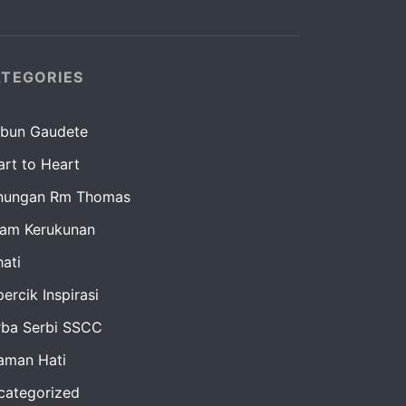
TEGORIES
bun Gaudete
rt to Heart
nungan Rm Thomas
lam Kerukunan
ati
ercik Inspirasi
rba Serbi SSCC
raman Hati
categorized