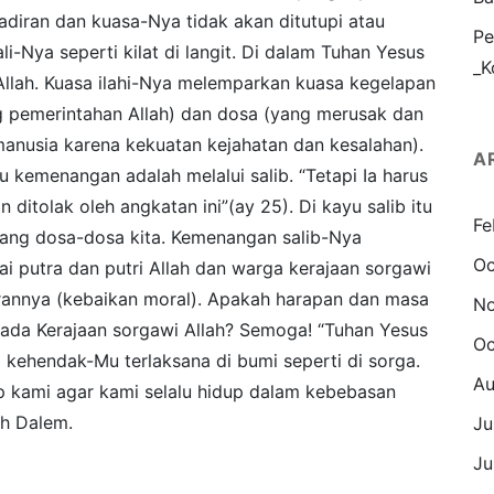
iran dan kuasa-Nya tidak akan ditutupi atau
Pe
-Nya seperti kilat di langit. Di dalam Tuhan Yesus
_K
 Allah. Kuasa ilahi-Nya melemparkan kuasa kegelapan
 pemerintahan Allah) dan dosa (yang merusak dan
anusia karena kekuatan kejahatan dan kesalahan).
A
 kemenangan adalah melalui salib. “Tetapi Ia harus
itolak oleh angkatan ini”(ay 25). Di kayu salib itu
Fe
ang dosa-dosa kita. Kemenangan salib-Nya
Oc
i putra dan putri Allah dan warga kerajaan sorgawi
rannya (kebaikan moral). Apakah harapan dan masa
N
da Kerajaan sorgawi Allah? Semoga! “Tuhan Yesus
Oc
 kehendak-Mu terlaksana di bumi seperti di sorga.
Au
p kami agar kami selalu hidup dalam kebebasan
ah Dalem.
Ju
Ju