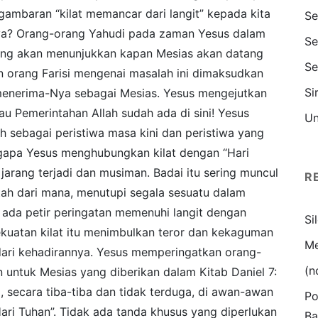
ambaran “kilat memancar dari langit” kepada kita
Se
ya? Orang-orang Yahudi pada zaman Yesus dalam
Se
yang akan menunjukkan kapan Mesias akan datang
Se
an orang Farisi mengenai masalah ini dimaksudkan
Si
menerima-Nya sebagai Mesias. Yesus mengejutkan
 Pemerintahan Allah sudah ada di sini! Yesus
Un
h sebagai peristiwa masa kini dan peristiwa yang
ngapa Yesus menghubungkan kilat dengan “Hari
 jarang terjadi dan musiman. Badai itu sering muncul
R
tah dari mana, menutupi segala sesuatu dalam
k ada petir peringatan memenuhi langit dengan
Si
kuatan kilat itu menimbulkan teror dan kekaguman
Me
dari kehadirannya. Yesus memperingatkan orang-
(n
 untuk Mesias yang diberikan dalam Kitab Daniel 7:
 secara tiba-tiba dan tidak terduga, di awan-awan
Po
ri Tuhan”. Tidak ada tanda khusus yang diperlukan
Ba