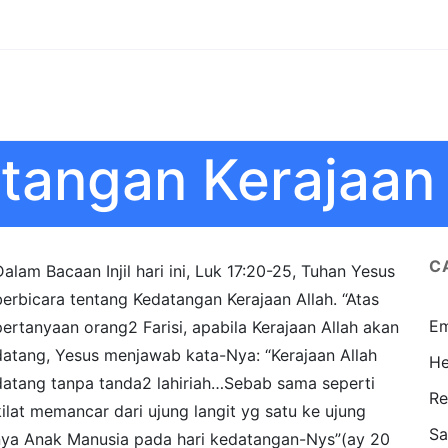
tangan Kerajaan 
C
Dalam Bacaan Injil hari ini, Luk 17:20-25, Tuhan Yesus
berbicara tentang Kedatangan Kerajaan Allah. “Atas
Em
pertanyaan orang2 Farisi, apabila Kerajaan Allah akan
datang, Yesus menjawab kata-Nya: “Kerajaan Allah
He
datang tanpa tanda2 lahiriah…Sebab sama seperti
Re
kilat memancar dari ujung langit yg satu ke ujung
Sa
alnya Anak Manusia pada hari kedatangan-Nys”(ay 20