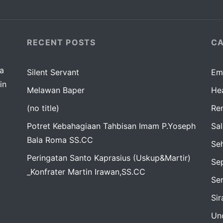
RECENT POSTS
CA
da
Silent Servant
Em
in
Melawan Baper
Hea
(no title)
Re
Potret Kebahagiaan Tahbisan Imam P.Yoseph
Sa
Bala Roma SS.CC
Seh
Peringatan Santo Kaprasius (Uskup&Martir)
Sep
_Konfrater Martin Irawan,SS.CC
Se
Si
Un