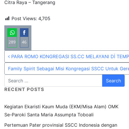
Citra Raya – Tangerang
Post Views:
4,705
289
46
Share
Share
Post navigation
PARA ROMO KONGREGASI SS.CC MELAYANI Dİ TEMP
on
on
WhatsApp
Facebook
Family Spirit Sebagai Misi Kongregasi SSCC Untuk Ger
RECENT POSTS
Kegiatan Ekaristi Kaum Muda (EKM/Misa Alam) OMK
Se-Paroki Santa Maria Assumpta Toboali
Pertemuan Pater provinsial SSCC Indonesia dengan