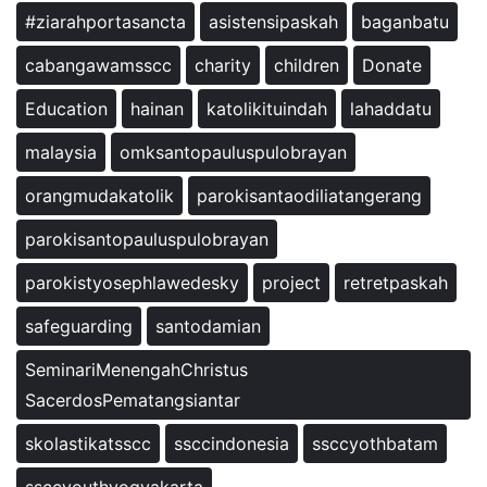
#ziarahportasancta
asistensipaskah
baganbatu
cabangawamsscc
charity
children
Donate
Education
hainan
katolikituindah
lahaddatu
malaysia
omksantopauluspulobrayan
orangmudakatolik
parokisantaodiliatangerang
parokisantopauluspulobrayan
parokistyosephlawedesky
project
retretpaskah
safeguarding
santodamian
SeminariMenengahChristus
SacerdosPematangsiantar
skolastikatsscc
ssccindonesia
ssccyothbatam