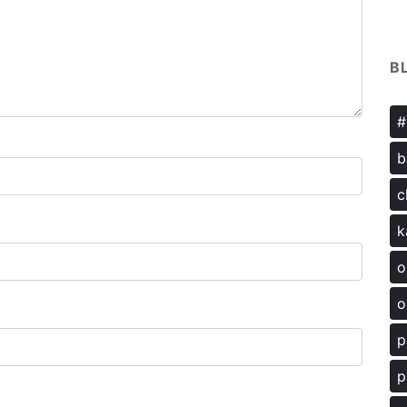
B
#
b
c
k
o
o
p
p