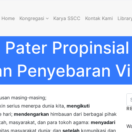
Home
Kongregasi
Karya SSCC
Kontak Kami
Librar
Pater Propinsia
n Penyebaran Vi
tusan masing-masing;
n serius menerpa dunia kita,
mengikuti
R
e hari;
mendengarkan
himbauan dari berbagai pihak
tah, masyarakat, dan para tokoh agama:
menyadari
Wa
nitas masyarakat dunia; dan
setelah
komunikasi dan