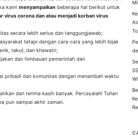
Mi
aka kami
menyampaikan
beberapa hal berikut untuk
Ke
ar virus corona dan atau menjadi korban virus
Al
To
itas secara lebih serius dan tanggungjawab;
syarakat tetapi dengan cara-cara yang lebih bijak
Pe
ik, takut, dan khawatir;
de
ijakan dan himbauan pemerintah dan
Se
SS
rasi pribadi dan komunitas dengan menambah waktu
Wi
Be
tikan dan terima kasih banyak. Percayalah! Tuhan
Ke
apa pun sampai akhir zaman.
Re
C