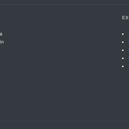
EX
da
in