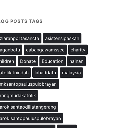
LOG POSTS TAGS
ziarahportasancta
asistensipaskah
aganbatu
cabangawamsscc
charity
hildren
Donate
Education
hainan
atolikituindah
lahaddatu
malaysia
mksantopauluspulobrayan
rangmudakatolik
arokisantaodiliatangerang
arokisantopauluspulobrayan