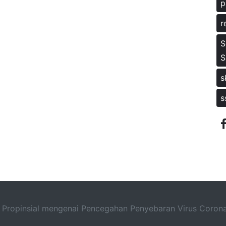
p
r
S
S
s
s
 Propinsial mengenai Pencegahan Penyebaran Virus Coron