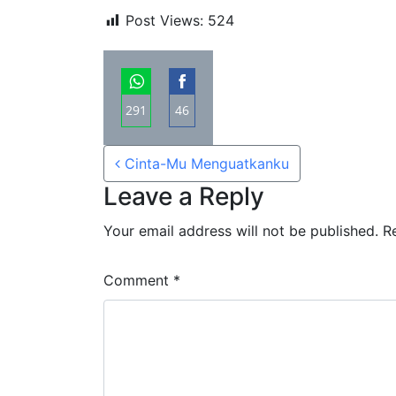
Post Views:
524
291
46
Share
Share
Post navigation
on
on
Cinta-Mu Menguatkanku
WhatsApp
Facebook
Leave a Reply
Your email address will not be published.
R
Comment
*