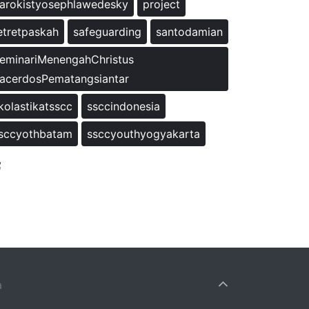
arokistyosephlawedesky
project
etretpaskah
safeguarding
santodamian
eminariMenengahChristus
acerdosPematangsiantar
kolastikatsscc
ssccindonesia
sccyothbatam
ssccyouthyogyakarta
a