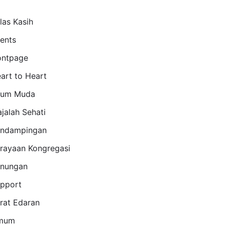
las Kasih
ents
ontpage
art to Heart
aum Muda
jalah Sehati
ndampingan
rayaan Kongregasi
nungan
pport
rat Edaran
mum