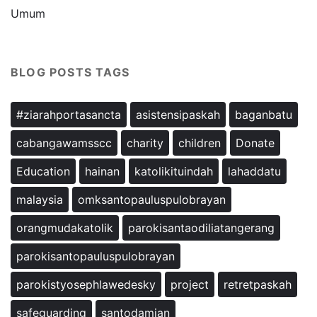
Umum
BLOG POSTS TAGS
#ziarahportasancta
asistensipaskah
baganbatu
cabangawamsscc
charity
children
Donate
Education
hainan
katolikituindah
lahaddatu
malaysia
omksantopauluspulobrayan
orangmudakatolik
parokisantaodiliatangerang
parokisantopauluspulobrayan
parokistyosephlawedesky
project
retretpaskah
safeguarding
santodamian