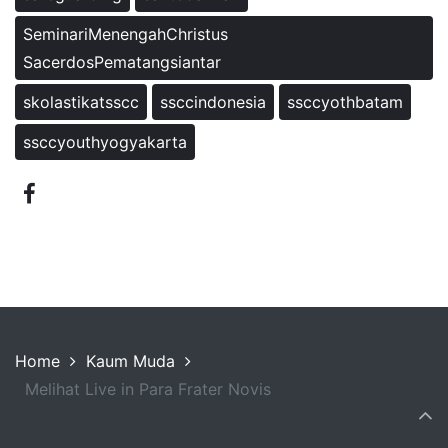
SeminariMenengahChristus
SacerdosPematangsiantar
skolastikatsscc
ssccindonesia
ssccyothbatam
ssccyouthyogyakarta
Home
Kaum Muda
Melihat Live in Para Frater Novis