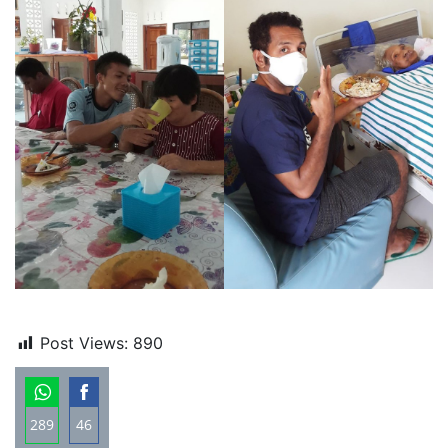
Post Views:
890
289
46