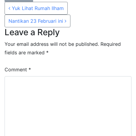
Share
Share
Post navigation
Yuk Lihat Rumah Ilham
on
on
WhatsApp
Facebook
Nantikan 23 Februari ini
Leave a Reply
Your email address will not be published.
Required
fields are marked
*
Comment
*