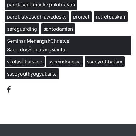
parokisantopauluspulobrayan
parokistyosephlawedesky
project
retretpaskah
safeguarding
santodamian
SeminariMenengahChristus
SacerdosPematangsiantar
skolastikatsscc
ssccindonesia
ssccyothbatam
ssccyouthyogyakarta