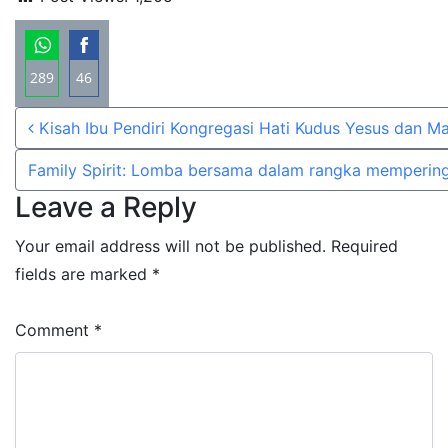
289
46
Share
Share
Post navigation
Kisah Ibu Pendiri Kongregasi Hati Kudus Yesus dan Ma
on
on
WhatsApp
Facebook
Family Spirit: Lomba bersama dalam rangka memperinga
Leave a Reply
Your email address will not be published.
Required
fields are marked
*
Comment
*