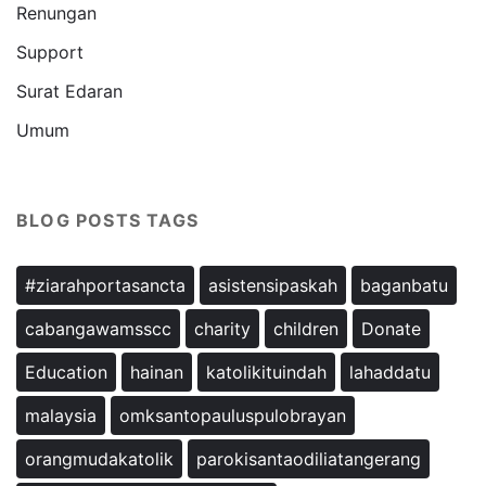
Renungan
Support
Surat Edaran
Umum
BLOG POSTS TAGS
#ziarahportasancta
asistensipaskah
baganbatu
cabangawamsscc
charity
children
Donate
Education
hainan
katolikituindah
lahaddatu
malaysia
omksantopauluspulobrayan
orangmudakatolik
parokisantaodiliatangerang