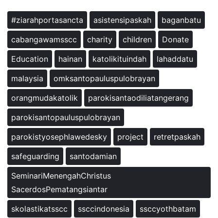
#ziarahportasancta
asistensipaskah
baganbatu
cabangawamsscc
charity
children
Donate
Education
hainan
katolikituindah
lahaddatu
malaysia
omksantopauluspulobrayan
orangmudakatolik
parokisantaodiliatangerang
parokisantopauluspulobrayan
parokistyosephlawedesky
project
retretpaskah
safeguarding
santodamian
SeminariMenengahChristus
SacerdosPematangsiantar
skolastikatsscc
ssccindonesia
ssccyothbatam