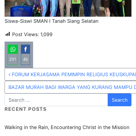
Siswa-Siswi SMAN I Tanah Siang Selatan
Post Views:
1,099
291
46
Share
Share
Post navigation
FORUM KERJASAMA PEMIMPIN RELIGIUS KEUSKUP
on
on
WhatsApp
Facebook
BAZAR MURAH BAGI WARGA YANG KURANG MAMPU 
RECENT POSTS
Walking in the Rain, Encountering Christ in the Mission