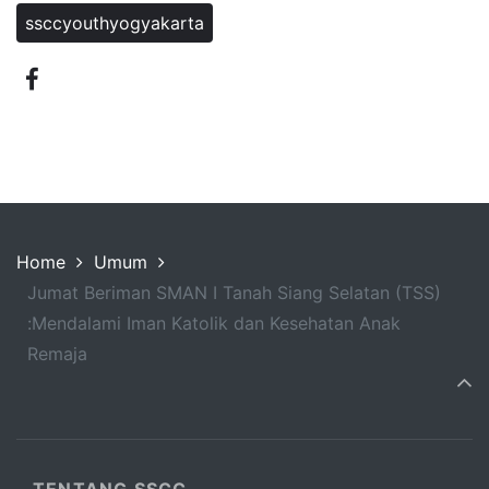
ssccyouthyogyakarta
Home
Umum
Jumat Beriman SMAN I Tanah Siang Selatan (TSS)
:Mendalami Iman Katolik dan Kesehatan Anak
Remaja
TENTANG SSCC