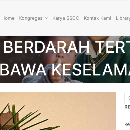
Home
Kongregasi
Karya SSCC
Kontak Kami
Librar
 BERDARAH TE
BAWA KESELAM
R
Ke