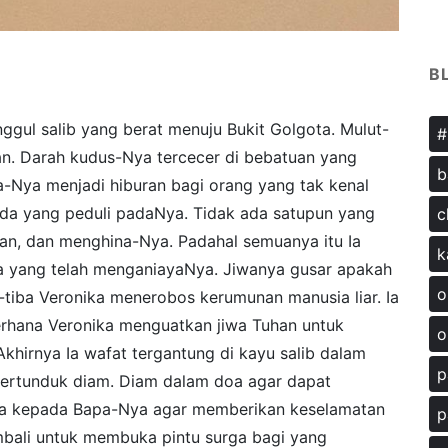
B
nggul salib yang berat menuju Bukit Golgota. Mulut-
#
an. Darah kudus-Nya tercecer di bebatuan yang
b
a-Nya menjadi hiburan bagi orang yang tak kenal
 ada yang peduli padaNya. Tidak ada satupun yang
c
, dan menghina-Nya. Padahal semuanya itu Ia
k
 yang telah menganiayaNya. Jiwanya gusar apakah
o
-tiba Veronika menerobos kerumunan manusia liar. Ia
erhana Veronika menguatkan jiwa Tuhan untuk
o
khirnya Ia wafat tergantung di kayu salib dalam
p
 tertunduk diam. Diam dalam doa agar dapat
a kepada Bapa-Nya agar memberikan keselamatan
p
kembali untuk membuka pintu surga bagi yang