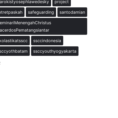
arokistyosephlawedesky
project
etretpaskah
safeguarding
santodamian
eminariMenengahChristus
acerdosPematangsiantar
kolastikatsscc
ssccindonesia
sccyothbatam
ssccyouthyogyakarta