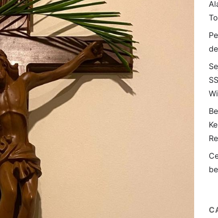
Al
To
Pe
de
Se
SS
Wi
Be
Ke
Re
Ce
be
C