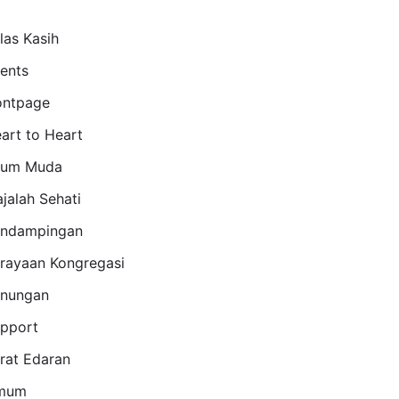
las Kasih
ents
ontpage
art to Heart
aum Muda
jalah Sehati
ndampingan
rayaan Kongregasi
nungan
pport
rat Edaran
mum