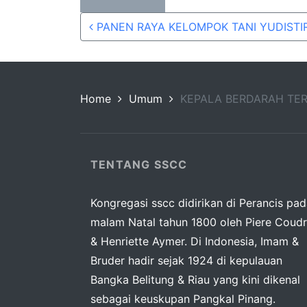
Share
Share
Post navigation
on
on
PANEN RAYA KELOMPOK TANI YUDISTI
WhatsApp
Facebook
Home
Umum
KEPALA BERDARAH T
TENTANG SSCC
Kongregasi sscc didirikan di Perancis pa
malam Natal tahun 1800 oleh Piere Coudr
& Henriette Aymer. Di Indonesia, Imam &
Bruder hadir sejak 1924 di kepulauan
Bangka Belitung & Riau yang kini dikenal
sebagai keuskupan Pangkal Pinang.