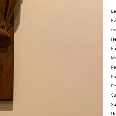
Be
Ev
fr
He
K
Ma
Pe
Pe
Re
Su
Su
U