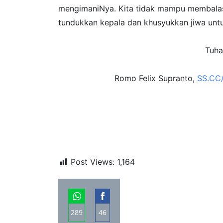
mengimaniNya. Kita tidak mampu membalas
tundukkan kepala dan khusyukkan jiwa un
Tuha
Romo Felix Supranto,
SS.CC/
Post Views:
1,164
289
46