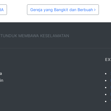
RA
Gereja yang Bangkit dan Berbuah
ERTUNDUK MEMBAWA KESELAMATAN
EX
da
in