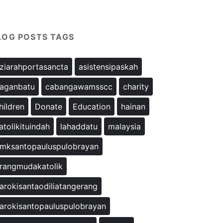
LOG POSTS TAGS
ziarahportasancta
asistensipaskah
aganbatu
cabangawamsscc
charity
hildren
Donate
Education
hainan
atolikituindah
lahaddatu
malaysia
mksantopauluspulobrayan
rangmudakatolik
arokisantaodiliatangerang
arokisantopauluspulobrayan